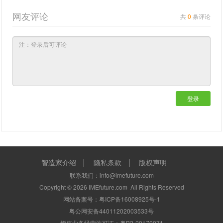
网友评论
共
0
条评论
登录
智造家介绍
隐私条款
版权声明
联系我们：info@imefuture.com
Copyright ©
2026
IMEfuture.com
All Rights Reserved
网站备案号：粤ICP备16008925号-1
粤公网安备44011202003533号
增值业务经营许可证：粤B2-20170071