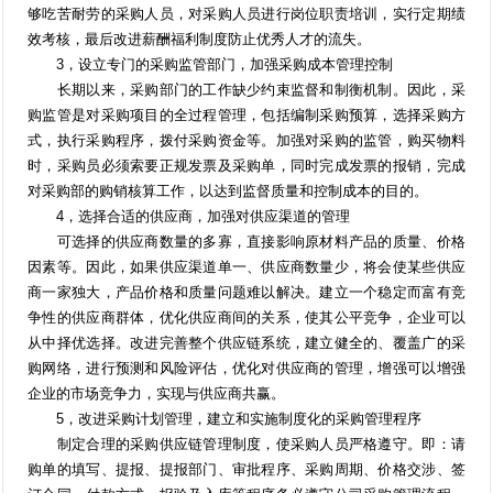
够吃苦耐劳的采购人员，对采购人员进行岗位职责培训，实行定期绩
效考核，最后改进薪酬福利制度防止优秀人才的流失。
3，设立专门的采购监管部门，加强采购成本管理控制
长期以来，采购部门的工作缺少约束监督和制衡机制。因此，采
购监管是对采购项目的全过程管理，包括编制采购预算，选择采购方
式，执行采购程序，拨付采购资金等。加强对采购的监管，购买物料
时，采购员必须索要正规发票及采购单，同时完成发票的报销，完成
对采购部的购销核算工作，以达到监督质量和控制成本的目的。
4，选择合适的供应商，加强对供应渠道的管理
可选择的供应商数量的多寡，直接影响原材料产品的质量、价格
因素等。因此，如果供应渠道单一、供应商数量少，将会使某些供应
商一家独大，产品价格和质量问题难以解决。建立一个稳定而富有竞
争性的供应商群体，优化供应商间的关系，使其公平竞争，企业可以
从中择优选择。改进完善整个供应链系统，建立健全的、覆盖广的采
购网络，进行预测和风险评估，优化对供应商的管理，增强可以增强
企业的市场竞争力，实现与供应商共赢。
5，改进采购计划管理，建立和实施制度化的采购管理程序
制定合理的采购供应链管理制度，使采购人员严格遵守。即：请
购单的填写、提报、提报部门、审批程序、采购周期、价格交涉、签