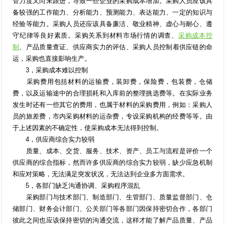
管力度又尚未跟进，导致一些企业的采购成本增加。采购人员应该具
备较强的工作能力、分析能力、预测能力、表达能力、一定的知识与
经验等能力。采购人员还应该具备廉洁、敬业精神、虚心与耐心、遵
守纪律等良好素质。采购关系到材料市场行情的调查、
采购成本控
制
、产品质量查证、供应商实力的评估、采购人员控制着供应链的命
运，采购也直接影响生产。
3，采购成本难以控制
采购费用包括材料的运输费，装卸费，保险费，包装费，仓储
费，以及运输途中的合理损耗和入库前的整理挑选费等。在实际业务
发生时还有一些其它的费用，也属于材料的采购费用，例如：采购人
员的旅差费，市内采购材料的运杂费，专设采购机构的经费等等。由
于上述因素的不确定性，使采购成本无法得到控制。
4，供应商综合实力较弱
质量、成本、交货、服务、技术、资产、员工与流程是评价一个
供应商的综合指标，然而许多供应商的综合实力较弱，缺少应急机制
和应对策略，无法满足突发状况，无法达到企业多方面需求。
5，各部门缺乏沟通协调、采购程序混乱
采购部门与技术部门、制造部门、生管部门、质量监督部门、仓
储部门、财务会计部门、公关部门等各部门因保持密切合作，各部门
彼此之间也应该保持密切的沟通交流，这样才能了解产品质量、产品