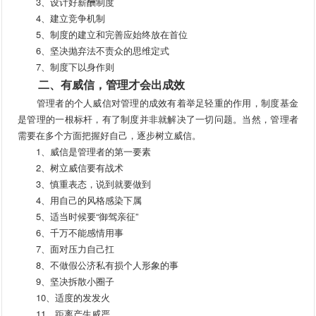
3、设计好薪酬制度
4、建立竞争机制
5、制度的建立和完善应始终放在首位
6、坚决抛弃法不责众的思维定式
7、制度下以身作则
二、有威信，管理才会出成效
管理者的个人威信对管理的成效有着举足轻重的作用，制度基金
是管理的一根标杆，有了制度并非就解决了一切问题。当然，管理者
需要在多个方面把握好自己，逐步树立威信。
1、威信是管理者的第一要素
2、树立威信要有战术
3、慎重表态，说到就要做到
4、用自己的风格感染下属
5、适当时候要“御驾亲征”
6、千万不能感情用事
7、面对压力自己扛
8、不做假公济私有损个人形象的事
9、坚决拆散小圈子
10、适度的发发火
11、距离产生威严