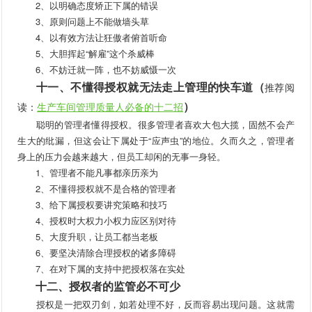
2、以明确态度矫正下属的错误
3、原则问题上不能做墙头草
4、以有效方法让狂傲者俯首听命
5、大胆挥起“解雇”这个杀威棒
6、不妨迁就一阵，也不妨威慑一次
十一、不懂得授权就无法走上管理的快车道（
推荐阅
）
读：
生产车间管理质量人必备的十二招
聪明的管理者懂得授权。很多管理者喜欢大包大揽，固然不会产
生大的纰漏，但这会让下属处于“应声虫”的地位。久而久之，管理者
身上的压力会越来越大，但员工却闲的无事一身轻。
1、管理者不能凡事都亲历亲为
2、不懂得授权就不是合格的管理者
3、给下属授权要讲究策略和技巧
4、授权时大权力小权力应区别对待
5、大度升职，让员工都当老板
6、要坚决清除合理授权的诸多障碍
7、在对下属的支持中把授权落在实处
十二、授权者的监管必不可少
授权是一把双刃剑，如若处理不好，反而容易出现问题。这就需