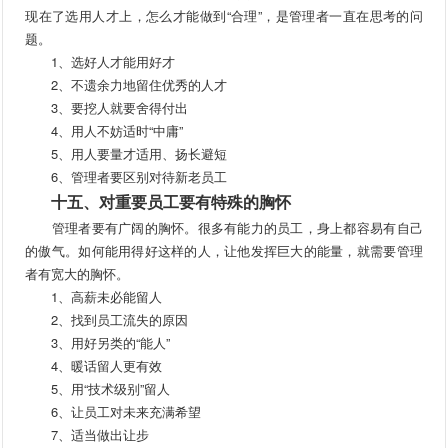
现在了选用人才上，怎么才能做到“合理”，是管理者一直在思考的问
题。
1、选好人才能用好才
2、不遗余力地留住优秀的人才
3、要挖人就要舍得付出
4、用人不妨适时“中庸”
5、用人要量才适用、扬长避短
6、管理者要区别对待新老员工
十五、对重要员工要有特殊的胸怀
管理者要有广阔的胸怀。很多有能力的员工，身上都容易有自己
的傲气。如何能用得好这样的人，让他发挥巨大的能量，就需要管理
者有宽大的胸怀。
1、高薪未必能留人
2、找到员工流失的原因
3、用好另类的“能人”
4、暖话留人更有效
5、用“技术级别”留人
6、让员工对未来充满希望
7、适当做出让步