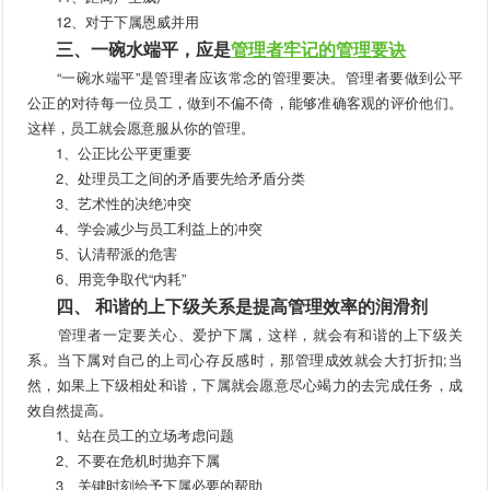
12、对于下属恩威并用
三、一碗水端平，应是
管理者牢记的管理要诀
“一碗水端平”是管理者应该常念的管理要决。管理者要做到公平
公正的对待每一位员工，做到不偏不倚，能够准确客观的评价他们。
这样，员工就会愿意服从你的管理。
1、公正比公平更重要
2、处理员工之间的矛盾要先给矛盾分类
3、艺术性的决绝冲突
4、学会减少与员工利益上的冲突
5、认清帮派的危害
6、用竞争取代“内耗”
四、 和谐的上下级关系是提高管理效率的润滑剂
管理者一定要关心、爱护下属，这样，就会有和谐的上下级关
系。当下属对自己的上司心存反感时，那管理成效就会大打折扣;当
然，如果上下级相处和谐，下属就会愿意尽心竭力的去完成任务，成
效自然提高。
1、站在员工的立场考虑问题
2、不要在危机时抛弃下属
3、关键时刻给予下属必要的帮助