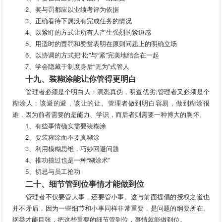
2、奖与罚都应以业绩考评为依据
3、正确看待下属没有完成任务的情况
4、以紧盯的方式让所有人产生强烈的紧迫感
5、用适时的责罚和赞赏表明在原则问题上的明确立场
6、以协调的方式把“松”与“紧”完美地结合在一起
7、学会隐藏于制度身后“无为”式管人
十九、装糊涂能让你管得更明白
管理者必须是个明白人：洞悉真伪，明查优劣;管理者又必须是个
糊涂人：该避的避，该让的让。管理者做到明白容易，做到糊涂很
难，因为前者需要的是能力、学识，而后者则需要一种博大的胸怀。
1、有些事情确实需要装糊涂
2、要装糊涂而不要真糊涂
3、利用模糊思维，巧妙回避问题
4、推功揽过也是一种“糊涂术”
5、切忌与员工抢功
二十、细节管到位事情才能做到位
管理者不仅要管大事，还要管小事。这与前面提倡的授权之道也
并不矛盾，因为一些细节和小事同样非常重要，是问题的纲要所在。
纲举才能目张，把这些重要的细节管到位，事情就能做到位。