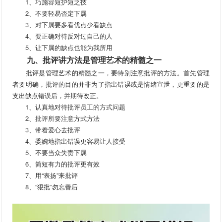
1、巧施容短护短之技
2、不要轻易否定下属
3、对下属要多看优点少看缺点
4、要正确对待反对过自己的人
5、让下属的缺点也能为我所用
九、批评讲方法是管理艺术的精髓之一
批评是管理艺术的精髓之一，要特别注意批评的方法。首先管理
者要明确，批评的目的并非为了指出错误或是情绪宣泄，更重要的是
支出缺点错误后，并期待改正。
1、认真地对待批评员工的方式问题
2、批评所要注意方式方法
3、带着爱心去批评
4、委婉地指出错误更容易让人接受
5、不要当众失责下属
6、简短有力的批评更有效
7、用“表扬”来批评
8、“狠批”勿忘善后