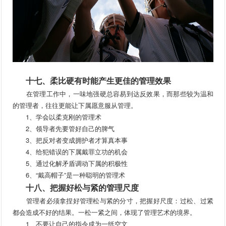
十七、柔比硬有时能产生更佳的管理效果
在管理工作中，一味地强硬总容易到达反效果，而那些较为温和
的管理者，往往更能让下属愿意服从管理。
1、学会以柔克刚的管理术
2、领导者先要管好自己的脾气
3、把反对者变成拥护者才算真本事
4、给犯错误的下属戴罪立功的机会
5、通过化解矛盾调动下属的积极性
6、“戴高帽子”是一种聪明的管理术
十八、把握好松与紧的管理尺度
管理者必须拿捏好管理松与紧的分寸，把握好尺度：过松、过紧
都会造成不好的结果。一松一紧之间，体现了管理艺术的境界。
1、不要让自己的指令成为一纸空文