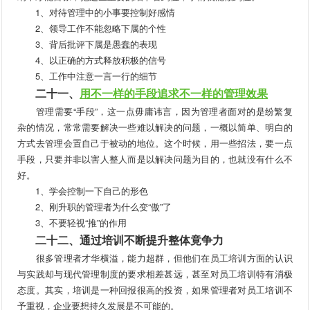
1、对待管理中的小事要控制好感情
2、领导工作不能忽略下属的个性
3、背后批评下属是愚蠢的表现
4、以正确的方式释放积极的信号
5、工作中注意一言一行的细节
二十一、
用不一样的手段追求不一样的管理效果
管理需要“手段”，这一点毋庸讳言，因为管理者面对的是纷繁复
杂的情况，常常需要解决一些难以解决的问题，一概以简单、明白的
方式去管理会置自己于被动的地位。这个时候，用一些招法，要一点
手段，只要并非以害人整人而是以解决问题为目的，也就没有什么不
好。
1、学会控制一下自己的形色
2、刚升职的管理者为什么变“傲”了
3、不要轻视“推”的作用
二十二、通过培训不断提升整体竟争力
很多管理者才华横溢，能力超群，但他们在员工培训方面的认识
与实践却与现代管理制度的要求相差甚远，甚至对员工培训特有消极
态度。其实，培训是一种回报很高的投资，如果管理者对员工培训不
予重视，企业要想持久发展是不可能的。