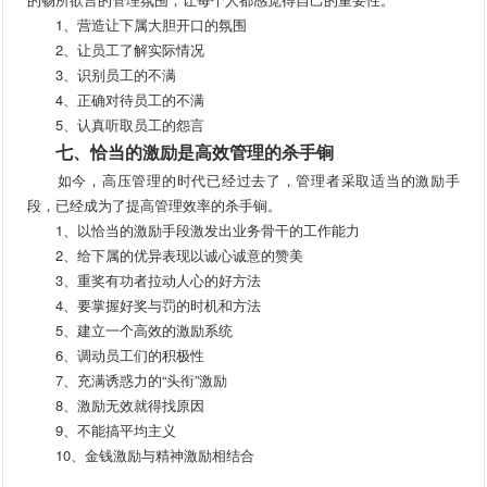
1、营造让下属大胆开口的氛围
2、让员工了解实际情况
3、识别员工的不满
4、正确对待员工的不满
5、认真听取员工的怨言
七、恰当的激励是高效管理的杀手锏
如今，高压管理的时代已经过去了，管理者采取适当的激励手
段，已经成为了提高管理效率的杀手锏。
1、以恰当的激励手段激发出业务骨干的工作能力
2、给下属的优异表现以诚心诚意的赞美
3、重奖有功者拉动人心的好方法
4、要掌握好奖与罚的时机和方法
5、建立一个高效的激励系统
6、调动员工们的积极性
7、充满诱惑力的“头衔”激励
8、激励无效就得找原因
9、不能搞平均主义
10、金钱激励与精神激励相结合