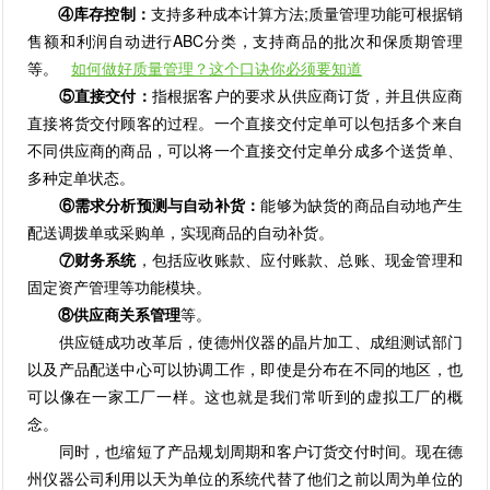
④库存控制：
支持多种成本计算方法;质量管理功能可根据销
售额和利润自动进行ABC分类，支持商品的批次和保质期管理
等。
如何做好质量管理？这个口诀你必须要知道
⑤直接交付：
指根据客户的要求从供应商订货，并且供应商
直接将货交付顾客的过程。一个直接交付定单可以包括多个来自
不同供应商的商品，可以将一个直接交付定单分成多个送货单、
多种定单状态。
⑥需求分析预测与自动补货：
能够为缺货的商品自动地产生
配送调拨单或采购单，实现商品的自动补货。
⑦财务系统
，包括应收账款、应付账款、总账、现金管理和
固定资产管理等功能模块。
⑧供应商关系管理
等。
供应链成功改革后，使德州仪器的晶片加工、成组测试部门
以及产品配送中心可以协调工作，即使是分布在不同的地区，也
可以像在一家工厂一样。这也就是我们常听到的虚拟工厂的概
念。
同时，也缩短了产品规划周期和客户订货交付时间。现在德
州仪器公司利用以天为单位的系统代替了他们之前以周为单位的