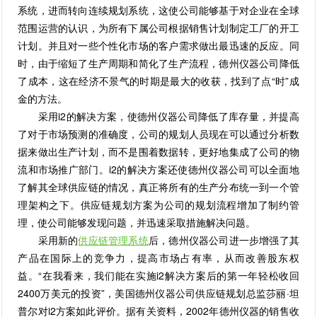
系统，进而转向连续规划系统，这使公司能够基于对企业在全球
范围运营的认识，为所有下属公司根据销售计划制定工厂的开工
计划。并且对一些个性化市场的客户需求做出最迅速的反应。同
时，由于缩短了生产周期和简化了生产流程，德州仪器公司降低
了成本，这在经济不景气的时期是最大的收获，找到了点“时”成
金的方法。
采用i2的解决方案，使德州仪器公司降低了库存量，并提高
了对于市场预测的准确度，公司的规划人员现在可以通过分析数
据来做出生产计划，而不是围着数据转，更好地集成了公司的物
流和市场推广部门。i2的解决方案还使德州仪器公司可以全面地
了解其全球供应链的情况，真正将所有的生产分布统一到一个管
理架构之下。供应链规划方案为公司的规划流程增加了制约管
理，使公司能够发现问题，并迅速采取措施解决问题。
采用新的
供应链管理系统
后，德州仪器公司进一步增强了其
产品在国际上的竞争力，提高市场占有率，从而改善股东权
益。“在我看来，我们能在实施i2解决方案后的第一年轻松收回
2400万美元的投资”，美国德州仪器公司供应链规划总监莎丽·坦
普尔对i2方案如此评价。据有关资料，2002年德州仪器的销售收