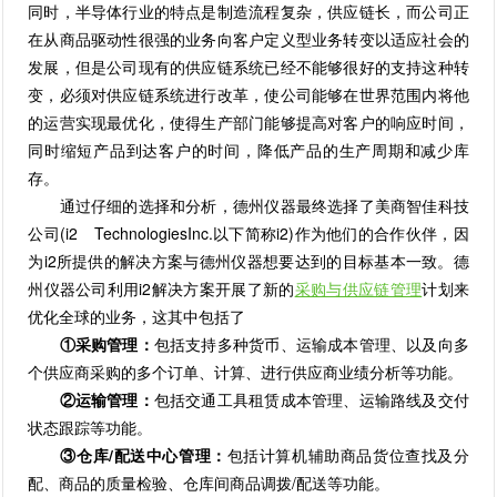
同时，半导体行业的特点是制造流程复杂，供应链长，而公司正
在从商品驱动性很强的业务向客户定义型业务转变以适应社会的
发展，但是公司现有的供应链系统已经不能够很好的支持这种转
变，必须对供应链系统进行改革，使公司能够在世界范围内将他
的运营实现最优化，使得生产部门能够提高对客户的响应时间，
同时缩短产品到达客户的时间，降低产品的生产周期和减少库
存。
通过仔细的选择和分析，德州仪器最终选择了美商智佳科技
公司(i2 TechnologiesInc.以下简称i2)作为他们的合作伙伴，因
为i2所提供的解决方案与德州仪器想要达到的目标基本一致。德
州仪器公司利用i2解决方案开展了新的
采购与供应链管理
计划来
优化全球的业务，这其中包括了
①采购管理：
包括支持多种货币、运输成本管理、以及向多
个供应商采购的多个订单、计算、进行供应商业绩分析等功能。
②运输管理：
包括交通工具租赁成本管理、运输路线及交付
状态跟踪等功能。
③仓库/配送中心管理：
包括计算机辅助商品货位查找及分
配、商品的质量检验、仓库间商品调拨/配送等功能。