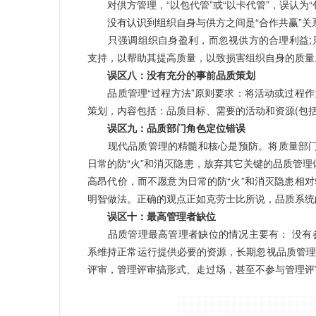
对供方管理，“以包代管”或“以卡代管”，误认为“包
没有认识到组织自身与供方之间是“合作共赢”关
只强调组织自身盈利，而忽视供方的合理利益;只
支持，以帮助其提高质量，以致损害组织自身的质量
误区八：没有充分的事前品质策划
品质管理“过程方法”原则要求：将活动或过程作
策划，内容包括：品质目标、需要的活动和资源(包
误区九：品质部门角色定位错误
现代品质管理的精髓和核心是预防。将质量部门当成
日常的防“火”和消灭隐患，放弃其它关键的品质管理
高昂代价，而不愿意为日常的防“火”和消灭隐患相
明智做法。正确的观点正如克劳士比所说，品质系统
误区十：最高管理者缺位
品质管理最高管理者缺位的情况主要有： 没有参
系维持正常运行提供必要的资源，长期忽视品质管理
评审，管理评审搞形式、走过场，甚至不参与管理评