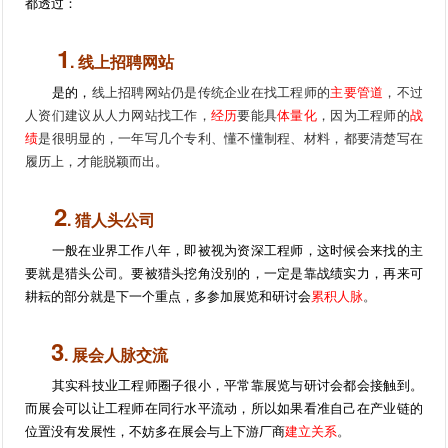
都透过：
1
. 线上招聘网站
是的，
线上招聘网站仍是传统企业在找工程师的
主要管道
，不过
人资们建议从人力网站找工作，
经历
要能具
体量化
，因为工程师的
战
绩
是很明显的，一年写几个专利、懂不懂制程、材料，都要清楚写在
履历上，才能脱颖而出。
2
. 猎人头公司
一般在业界工作八年，即被视为资深工程师，这时候会来找的主
要就是猎头公司。要被猎头挖角没别的，一定是靠战绩实力，再来可
耕耘的部分就是下一个重点，多参加展览和研讨会
累积人脉
。
3
. 展会人脉交流
其实科技业工程师圈子很小，平常靠展览与研讨会都会接触到。
而展会可以让工程师在同行水平流动，所以如果看准自己在产业链的
位置没有发展性，不妨多在展会与上下游厂商
建立关系
。