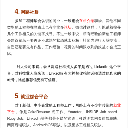
4
. 网路社群
参加工程师聚会认识的同业，一般也会
互相介绍
职缺。其他不同
类型的工程师在网路上也有非常多
论坛
、微信讨论群，可以试着搜寻
几个工作相关的关键字找寻。不过一般来说，稍有经验的新创工程师
会建议菜鸟不要再还不成熟的状态就太积极于社团内进行人脉交流，
自己还是要先有作品、工作经验，花费的时间跟收到的效益才会成正
比。
对大公司来说，会从网路社群找人多半是透过 LinkedIn 这个平
台，对科技业人资来说，LinkedIn 有大神帮你抬轿必须透过他真实的
帐号，比起推荐信更有可信度。
5
. 就业媒合平台
对于新创、中小企业的工程师工作，网路上有不少非传统的
就业
平台
。像是CakeResume 找工作、Yourator、INSIDE Job board、
Ruby Job、Linkedln等等都是不错的管道，可以浏览网页前端职缺、
网页后端职缺、Android/iOS职缺、以及更多工程相关职缺。