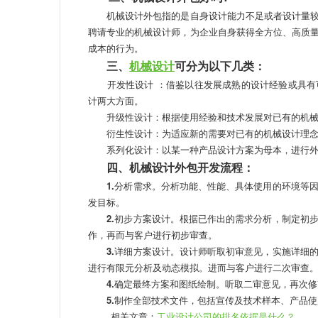
机械设计外包指的是自身设计能力不足或者设计量较
聘请专业的机械设计师，为企业自身获得全方位、高质
成本的行为。
三、
机械设计
可分为以下几类：
开发性设计 ：借鉴以往发展成熟的设计经验或具有
计两大方面。
升级性设计：根据使用经验和技术发展对已有的机械
衍生性设计：为适应新的需要对已有的机械设计理念
系列化设计：以某一种产品设计方案为母本，进行外
四、机械设计外包开发流程：
1.
分析需求。分析功能、性能、具体使用的环境等
发目标。
2.
初步方案设计。根据已作出的需求分析，制定初
作，再而与客户进行初步审查。
3.
详细方案设计。设计师听取初审意见，实施详细
进行有限元分析及动态模拟。进而与客户进行二次审查
4.
确定最终方案和图纸绘制。听取二审意见，再次修
5.
制作全部技术文件，包括宣传及技术样本、产品使
相关文章：
工业设计公司的排名依据是什么？