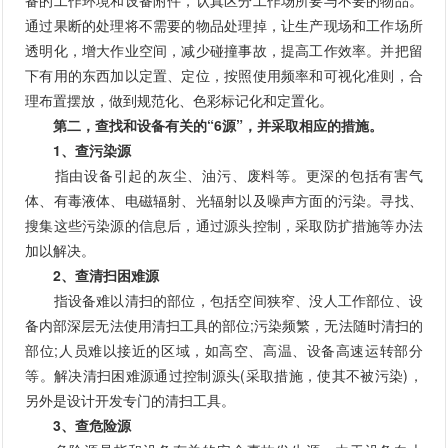
通过果断的处理将不需要的物品处理掉，让生产现场和工作场所
透明化，增大作业空间，减少碰撞事故，提高工作效率。并把留
下有用的东西加以定置、定位，按照使用频率和可视化准则，合
理布置摆放，做到规范化、色彩标记化和定置化。
第二，查找和设备有关的“6源”，并采取相应的措施。
1、查污染源
指由设备引起的灰尘、油污、废料等。更深的包括有害气
体、有毒液体、电磁辐射、光辐射以及噪声方面的污染。寻找、
搜集这些污染源的信息后，通过源头控制，采取防扩措施等办法
加以解决。
2、查清扫困难源
指设备难以清扫的部位，包括空间狭窄、没人工作部位、设
备内部深层无法使用清扫工具的部位;污染频繁，无法随时清扫的
部位;人员难以接近的区域，如高空、高温、设备高速运转部分
等。解决清扫困难源通过控制源头(采取措施，使其不被污染)，
另外是设计开发专门的清扫工具。
3、查危险源