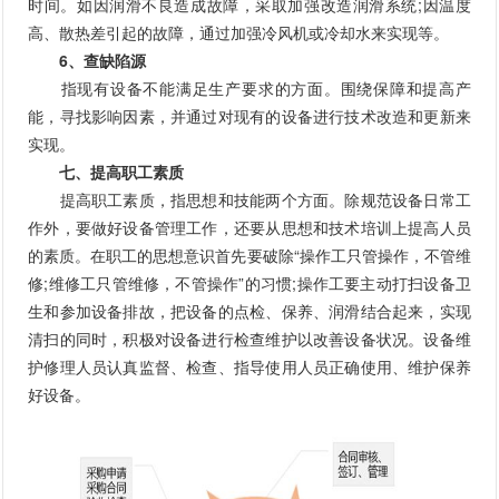
时间。如因润滑不良造成故障，采取加强改造润滑系统;因温度
高、散热差引起的故障，通过加强冷风机或冷却水来实现等。
6、查缺陷源
指现有设备不能满足生产要求的方面。围绕保障和提高产
能，寻找影响因素，并通过对现有的设备进行技术改造和更新来
实现。
七、提高职工素质
提高职工素质，指思想和技能两个方面。除规范设备日常工
作外，要做好设备管理工作，还要从思想和技术培训上提高人员
的素质。在职工的思想意识首先要破除“操作工只管操作，不管维
修;维修工只管维修，不管操作”的习惯;操作工要主动打扫设备卫
生和参加设备排故，把设备的点检、保养、润滑结合起来，实现
清扫的同时，积极对设备进行检查维护以改善设备状况。设备维
护修理人员认真监督、检查、指导使用人员正确使用、维护保养
好设备。