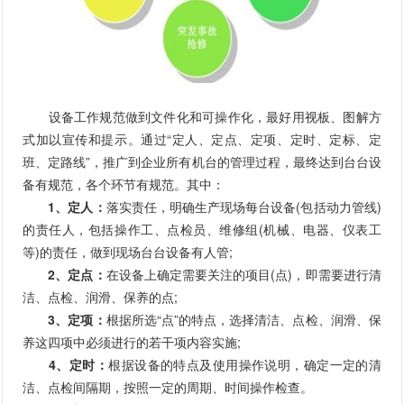
设备工作规范做到文件化和可操作化，最好用视板、图解方
式加以宣传和提示。通过“定人、定点、定项、定时、定标、定
班、定路线”，推广到企业所有机台的管理过程，最终达到台台设
备有规范，各个环节有规范。其中：
1、定人：
落实责任，明确生产现场每台设备(包括动力管线)
的责任人，包括操作工、点检员、维修组(机械、电器、仪表工
等)的责任，做到现场台台设备有人管;
2、定点：
在设备上确定需要关注的项目(点)，即需要进行清
洁、点检、润滑、保养的点;
3、定项：
根据所选“点”的特点，选择清洁、点检、润滑、保
养这四项中必须进行的若干项内容实施;
4、定时：
根据设备的特点及使用操作说明，确定一定的清
洁、点检间隔期，按照一定的周期、时间操作检查。