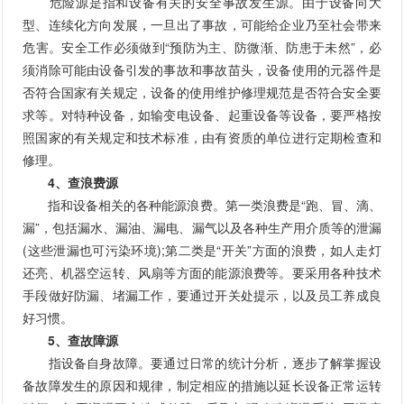
危险源是指和设备有关的安全事故发生源。由于设备向大
型、连续化方向发展，一旦出了事故，可能给企业乃至社会带来
危害。安全工作必须做到“预防为主、防微渐、防患于未然”，必
须消除可能由设备引发的事故和事故苗头，设备使用的元器件是
否符合国家有关规定，设备的使用维护修理规范是否符合安全要
求等。对特种设备，如输变电设备、起重设备等设备，要严格按
照国家的有关规定和技术标准，由有资质的单位进行定期检查和
修理。
4、查浪费源
指和设备相关的各种能源浪费。第一类浪费是“跑、冒、滴、
漏”，包括漏水、漏油、漏电、漏气以及各种生产用介质等的泄漏
(这些泄漏也可污染环境);第二类是“开关”方面的浪费，如人走灯
还亮、机器空运转、风扇等方面的能源浪费等。要采用各种技术
手段做好防漏、堵漏工作，要通过开关处提示，以及员工养成良
好习惯。
5、查故障源
指设备自身故障。要通过日常的统计分析，逐步了解掌握设
备故障发生的原因和规律，制定相应的措施以延长设备正常运转