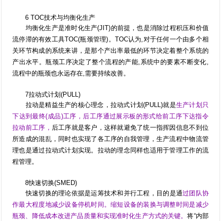
6 TOC技术与均衡化生产
均衡化生产是准时化生产(JIT)的前提，也是消除过程积压和价值
流停滞的有效工具TOC(瓶颈管理)。TOC认为,对于任何一个由多个相
关环节构成的系统来讲，是那个产出率最低的环节决定着整个系统的
产出水平。瓶颈工序决定了整个流程的产能,系统中的要素不断变化,
流程中的瓶颈也永远存在,需要持续改善。
7拉动式计划(PULL)
拉动是精益生产的核心理念，拉动式计划(PULL)就是
生产计划只
下达到最终(成品)工序，后工序通过展示板的形式给前工序下达指令
拉动前工序，
后工序就是客户，这样就避免了统一指挥因信息不到位
所造成的混乱，同时也实现了各工序的自我管理，生产流程中物流管
理也是通过拉动式计划实现。拉动的理念同样也适用于管理工作的流
程管理。
8快速切换(SMED)
快速切换
的理论依据是运筹技术和并行工程，
目的
是通
过团队协
作最大程度地减少设备停机时间。缩短设备的装换与调整时间是减少
瓶颈、降低成本改进产品质量和实现准时化生产方式的关键。
将“内部