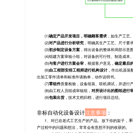
(1)
确定产品开发项目，明确顾客需求
，如生产工艺、
(2)
对产品进行分析研究
，明确其生产工艺、尺寸要求
(3)
初步制定设备方案
，得出设备的整体和局部示意图
(4)组建方案审核小组，对设备的可行性、制造成本
(5)
与客户进行方案会审
，根据客户意见，
确定最后
(6)
由工程部安排工程师进行机构设计
，作出机器装
出加工零件清单和标准件请购单，动作说明书。
(7)
零组件
质量检验，设备组装、联机调试，并进行产
(8)由工程人员组成审核组，
对所设计出的图纸进行
(9)
包装出货
，技术文档归档，进行项目总结。
非标自动化设备设计
注意事项
：
1、对已在老式工艺生产的产品。放下你的架子，
不
产过程中的问题和想法，常常会有意想不到的收获的。