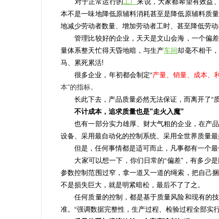
对于正常运行的
工厂
来说，大家都希望有效益
本不是一味地降低原辅料消耗甚至是降低原辅料质量
地减少劳动者数量、增加劳动者工时、甚至降低劳动
管理比较好的企业，天天是文山会海，一个偏差接
量体系整天忙得天昏地暗，与生产
车间
却毫不相干，
马、累死累活!
很多企业，年初都会制定“
产量、销量、成本、
本”的指标。
长此下去，产品质量必然无法保证，而离开了“质量”
不计成本，追求质量也是"走火入魔"
也有一部分实力雄厚、财大气粗的企业，在产品质
设备、采用最自动化的控制系统、采用全世界质量最
但是，任何事情都是适可而止，凡事都有一个最
大家可以想一下，你们日常的“偏差”，有多少是
参数控制范围过窄，拿一道又一道的绳索，把自己捆
不是损失巨大，就是明紧暗松，最后不了了之。
任何质量的控制，都是基于质量风险和现有的技术
准。“强调数据完整性，生产过程、检验过程全部实