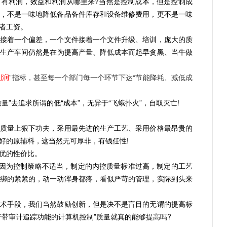
、有利润，效益和利润从哪里来?当然是控制成本，但是控制成
，不是一味地降低备品备件库存和设备维修费用，更不是一味
者工资。
着一个偏差，一个文件接着一个文件升级、培训，庞大的质
生产车间仍然是在为提高产量、降低成本而起早贪黑、当牛做
利润
”指标，甚至每一个部门每一个环节下达“节能降耗、减低成
去追求所谓的低“成本”，无异于“飞蛾扑火”，自取灭亡!
量上狠下功夫，采用最先进的生产工艺、采用价格最昂贵的
好的原辅料，这当然无可厚非，有钱任性!
优的性价比。
因为控制策略不适当，制定的内控质量标准过高，制定的工艺
绑的紧紧的，动一动浑身都疼，看似严苛的管理，实际到头来
手段，我们当然鼓励创新，但是决不是盲目的无谓的提高标
行带审计追踪功能的计算机控制”质量就真的能够提高吗?