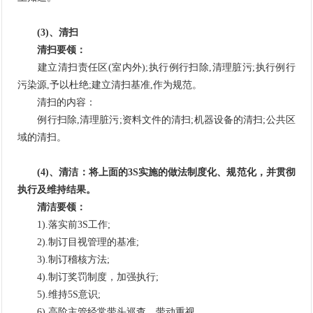
(3)、清扫
清扫要领：
建立清扫责任区(室内外);执行例行扫除,清理脏污;执行例行
污染源,予以杜绝;建立清扫基准,作为规范。
清扫的内容：
例行扫除,清理脏污;资料文件的清扫;机器设备的清扫;公共区
域的清扫。
(4)、清洁：将上面的3S实施的做法制度化、规范化，并贯彻
执行及维持结果。
清洁要领：
1).落实前3S工作;
2).制订目视管理的基准;
3).制订稽核方法;
4).制订奖罚制度，加强执行;
5).维持5S意识;
6).高阶主管经常带头巡查，带动重视。