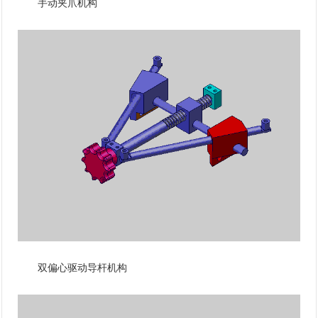
手动夹爪机构
双偏心驱动导杆机构