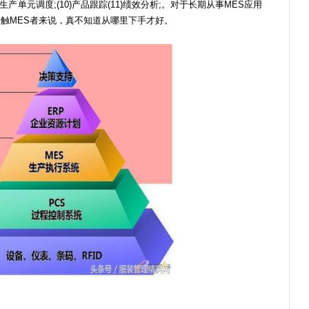
(9)生产单元调度;(10)产品跟踪(11)绩效分析;。对于长期从事MES应用
触MES者来说，真不知道从哪里下手才好。