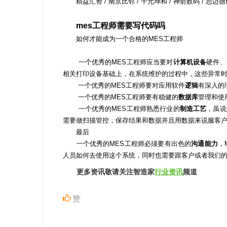
精益汇智 / 南京比邻 / 干元坤和 / 神箭数码 / 思迈德信
mes工程师需要写代码吗
如何才能成为一个合格的MES工程师
一个优秀的MES工程师应当要对
计算机设备
硬件、
相关打印设备基础上，在系统维护的过程中，这些异常
一个优秀的MES工程师要对应用软件
逻辑
有深入的
一个优秀的MES工程师要有稳健的
数据库
管理和使
一个优秀的MES工程师熟悉行业的
制造工艺
，虽说
需要做扫描管控，保存结果和数据并且用数据来说服客
最后
一个优秀的MES工程师必须要有出色的
沟通能力
，
人员如何去使用这个系统，同时也需要跟客户或者我们的
更多资讯敬请关注智造家
行业资讯
频道
赞